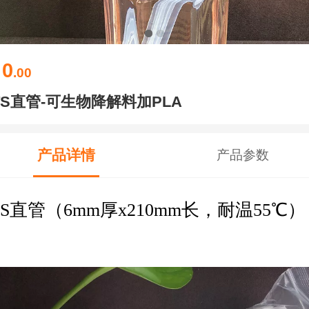
0
￥
.00
TS直管-可生物降解料加PLA
产品详情
产品参数
TS直管（6mm厚x210mm长，耐温55℃）